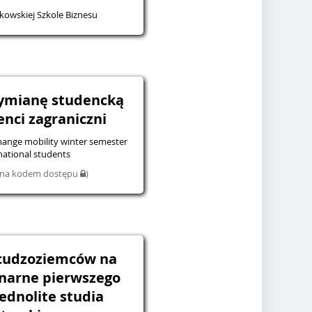
owskiej Szkole Biznesu
wymianę studencką
enci zagraniczni
hange mobility winter semester
rnational students
iona kodem dostępu
)
 cudzoziemców na
onarne pierwszego
jednolite studia