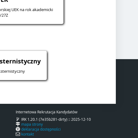
rskiej UEK na rok akademicki
/27Z
sternistyczny
sternistyczny
Internetowa Rekrutacja Kandydatów
IRK 1.20.1 (7e35b281-dirty) :: 2025-12-10
mapa strony
deklaracja dostępności
kontakt