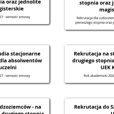
 jednolite
stopnia oraz 
isterskie
magis
27 - semestr zimowy
Rekrutacja dla cudzozie
pierwszego stopnia oraz j
udia stacjonarne
Rekrutacja na s
 dla absolwentów
drugiego stopni
uczelni
UEK 
27 - semestr zimowy
Rok akademicki 202
udzoziemców - na
Rekrutacja do S
 drugiego stopnia
U