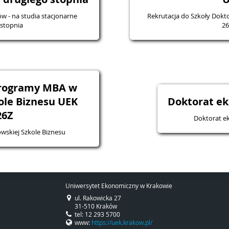
jonarne
Rekrutacja do Szkoły Dokto
 stopnia
26
programy MBA w
ole Biznesu UEK
Doktorat ek
26Z
Doktorat ek
skiej Szkole Biznesu
Uniwersytet Ekonomiczny w Krakowie
ul. Rakowicka 27
31-510 Kraków
tel: 12 293 5700
www:
https://uek.krakow.pl/