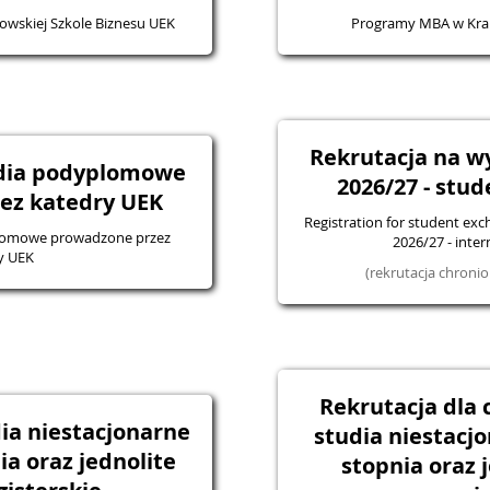
wskiej Szkole Biznesu UEK
Programy MBA w Krak
Rekrutacja na 
udia podyplomowe
2026/27 - stud
ez katedry UEK
Registration for student exc
plomowe prowadzone przez
2026/27 - inte
y UEK
(rekrutacja chron
Rekrutacja dla
ia niestacjonarne
studia niestacj
a oraz jednolite
stopnia oraz 