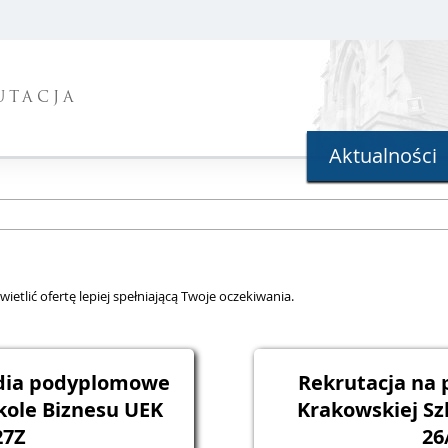
UTACJA
Aktualności
ietlić ofertę lepiej spełniającą Twoje oczekiwania.
udia podyplomowe
Rekrutacja na
kole Biznesu UEK
Krakowskiej Sz
27Z
26