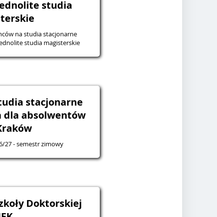
jednolite studia
terskie
mców na studia stacjonarne
ednolite studia magisterskie
tudia stacjonarne
a dla absolwentów
Kraków
6/27 - semestr zimowy
zkoły Doktorskiej
EK