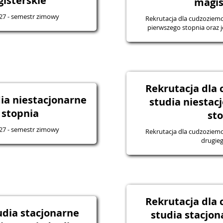
isterskie
magis
27 - semestr zimowy
Rekrutacja dla cudzoziemc
pierwszego stopnia oraz j
Rekrutacja dla
ia niestacjonarne
studia niestac
 stopnia
st
27 - semestr zimowy
Rekrutacja dla cudzoziemc
drugieg
Rekrutacja dla
udia stacjonarne
studia stacjo