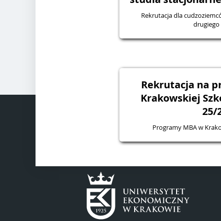
Rekrutacja dla cudzoziemców - na studia stac
drugiego
Rekrutacja na 
Krakowskiej Szk
25/
Programy MBA w Krakow