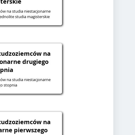
terskie
ów na studia niestacjonarne
ednolite studia magisterskie
 cudzoziemców na
jonarne drugiego
opnia
ów na studia niestacjonarne
o stopnia
 cudzoziemców na
narne pierwszego