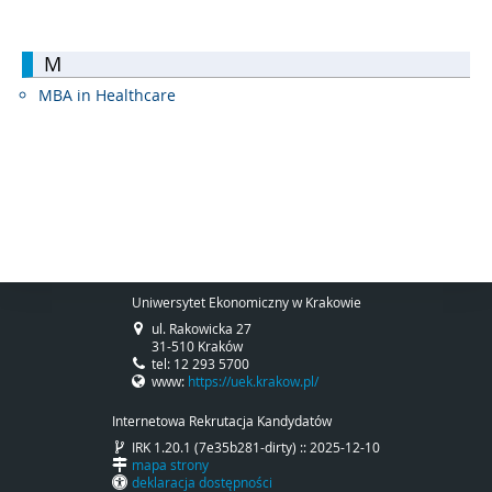
M
MBA in Healthcare
Uniwersytet Ekonomiczny w Krakowie
ul. Rakowicka 27
31-510 Kraków
tel: 12 293 5700
www:
https://uek.krakow.pl/
Internetowa Rekrutacja Kandydatów
IRK 1.20.1 (7e35b281-dirty) :: 2025-12-10
mapa strony
deklaracja dostępności