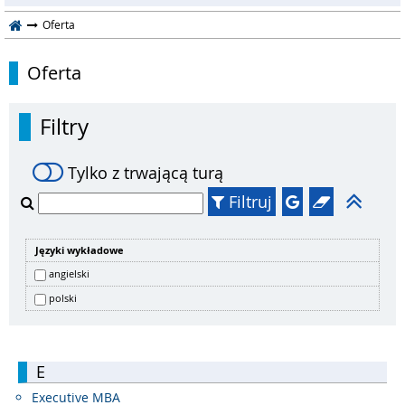
Oferta
Oferta
Filtry
Tylko z trwającą turą
Filtruj
Języki wykładowe
angielski
polski
E
Executive MBA